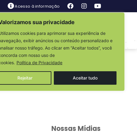
Acesso à informação
Valorizamos sua privacidade
is
Fale Conosco
Utilizamos cookies para aprimorar sua experiência de
navegação, exibir anúncios ou conteúdo personalizado e
analisar nosso tráfego. Ao clicar em “Aceitar todos”, você
 Nº 031/2021
concorda com nosso uso de
cookies.
Política de Privacidade
Rejeitar
Aceitar tudo
Nossas Mídias