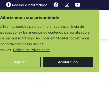
Acesso à informação
Valorizamos sua privacidade
is
Fale Conosco
Utilizamos cookies para aprimorar sua experiência de
navegação, exibir anúncios ou conteúdo personalizado e
analisar nosso tráfego. Ao clicar em “Aceitar todos”, você
EMBLEIA GERAL
concorda com nosso uso de
cookies.
Política de Privacidade
Rejeitar
Aceitar tudo