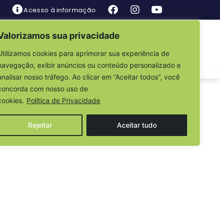
Acesso à informação
Valorizamos sua privacidade
is
Fale Conosco
Utilizamos cookies para aprimorar sua experiência de
navegação, exibir anúncios ou conteúdo personalizado e
analisar nosso tráfego. Ao clicar em “Aceitar todos”, você
 INTERESSE Nº
concorda com nosso uso de
cookies.
Política de Privacidade
Rejeitar
Aceitar tudo