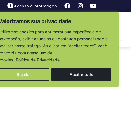
Acesso à informação
Valorizamos sua privacidade
is
Fale Conosco
Utilizamos cookies para aprimorar sua experiência de
navegação, exibir anúncios ou conteúdo personalizado e
analisar nosso tráfego. Ao clicar em “Aceitar todos”, você
 – RESULTADO
concorda com nosso uso de
cookies.
Política de Privacidade
Rejeitar
Aceitar tudo