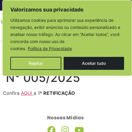
Acesso à informação
Valorizamos sua privacidade
Utilizamos cookies para aprimorar sua experiência de
navegação, exibir anúncios ou conteúdo personalizado e
analisar nosso tráfego. Ao clicar em “Aceitar todos”, você
concorda com nosso uso de
EDITAL DE
cookies.
Política de Privacidade
CREDENCIAMENTO
Rejeitar
Aceitar tudo
N° 005/2025
Confira
AQUI
a 1
ª RETIFICAÇÃO
Nossas Mídias