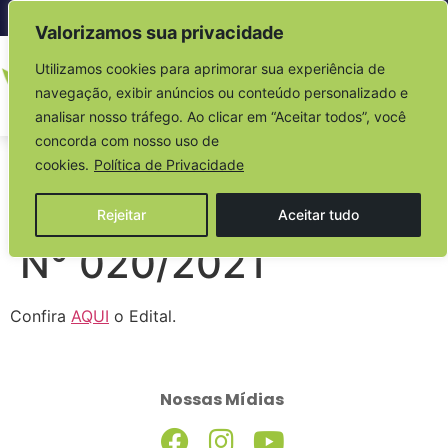
Acesso à informação
Valorizamos sua privacidade
Utilizamos cookies para aprimorar sua experiência de
navegação, exibir anúncios ou conteúdo personalizado e
analisar nosso tráfego. Ao clicar em “Aceitar todos”, você
concorda com nosso uso de
EDITAL DE
cookies.
Política de Privacidade
CREDENCIAMENTO
Rejeitar
Aceitar tudo
N° 020/2021
Confira
AQUI
o Edital.
Nossas Mídias