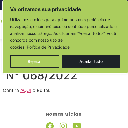
Acesso à informação
Valorizamos sua privacidade
Utilizamos cookies para aprimorar sua experiência de
navegação, exibir anúncios ou conteúdo personalizado e
analisar nosso tráfego. Ao clicar em “Aceitar todos”, você
concorda com nosso uso de
EDITAL DE
cookies.
Política de Privacidade
CREDENCIAMENTO
Rejeitar
Aceitar tudo
N° 068/2022
Confira
AQUI
o Edital.
Nossas Mídias