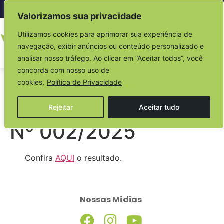
Acesso à informação
Valorizamos sua privacidade
Utilizamos cookies para aprimorar sua experiência de
navegação, exibir anúncios ou conteúdo personalizado e
analisar nosso tráfego. Ao clicar em “Aceitar todos”, você
concorda com nosso uso de
EDITAL DE
cookies.
Política de Privacidade
CREDENCIAMENTO
Rejeitar
Aceitar tudo
Nº 002/2025
Confira
AQUI
o resultado.
Nossas Mídias