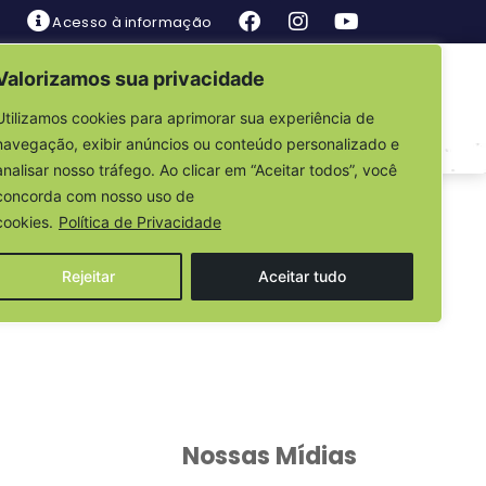
Acesso à informação
Valorizamos sua privacidade
is
Fale Conosco
Utilizamos cookies para aprimorar sua experiência de
navegação, exibir anúncios ou conteúdo personalizado e
analisar nosso tráfego. Ao clicar em “Aceitar todos”, você
ETIVO
concorda com nosso uso de
cookies.
Política de Privacidade
Rejeitar
Aceitar tudo
Nossas Mídias