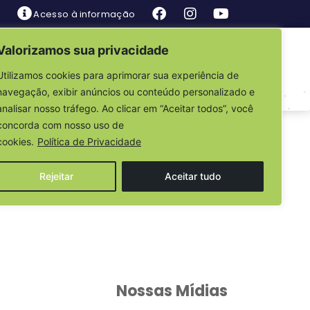
Acesso à informação
Valorizamos sua privacidade
is
Fale Conosco
Utilizamos cookies para aprimorar sua experiência de
navegação, exibir anúncios ou conteúdo personalizado e
analisar nosso tráfego. Ao clicar em “Aceitar todos”, você
/2020
concorda com nosso uso de
cookies.
Política de Privacidade
Rejeitar
Aceitar tudo
Nossas Mídias