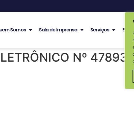
uem Somos
Sala de Imprensa
Serviços
Edita
ELETRÔNICO Nº 47893