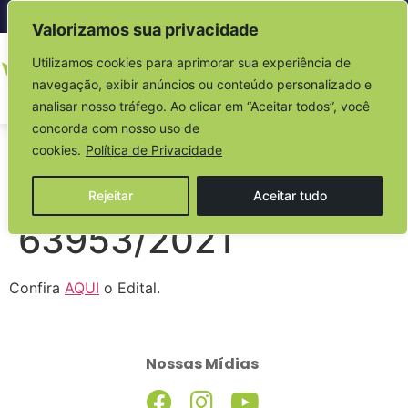
Acesso à informação
Valorizamos sua privacidade
Utilizamos cookies para aprimorar sua experiência de
navegação, exibir anúncios ou conteúdo personalizado e
analisar nosso tráfego. Ao clicar em “Aceitar todos”, você
concorda com nosso uso de
Edital Pregão
cookies.
Política de Privacidade
Eletrônico Nº
Rejeitar
Aceitar tudo
63953/2021
Confira
AQUI
o Edital.
Nossas Mídias