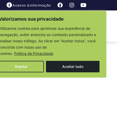
Acesso à informação
Valorizamos sua privacidade
is
Fale Conosco
Utilizamos cookies para aprimorar sua experiência de
navegação, exibir anúncios ou conteúdo personalizado e
analisar nosso tráfego. Ao clicar em “Aceitar todos”, você
ETIFICAÇÃO DE
concorda com nosso uso de
cookies.
Política de Privacidade
Rejeitar
Aceitar tudo