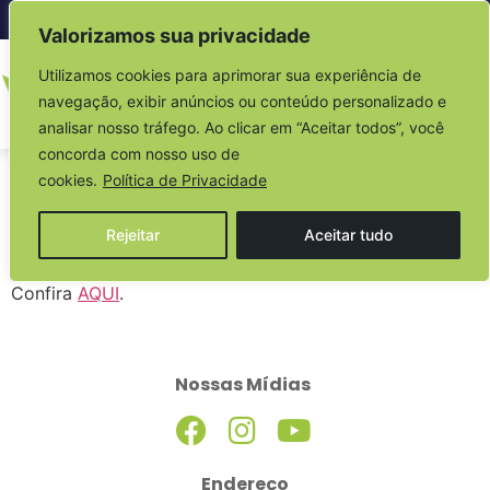
Acesso à informação
Valorizamos sua privacidade
Utilizamos cookies para aprimorar sua experiência de
navegação, exibir anúncios ou conteúdo personalizado e
analisar nosso tráfego. Ao clicar em “Aceitar todos”, você
concorda com nosso uso de
PRORROGAÇÃO –
cookies.
Política de Privacidade
SMI N° 026/2025
Rejeitar
Aceitar tudo
Confira
AQUI
.
Nossas Mídias
Endereço