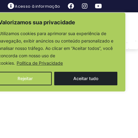
Acesso à informação
Valorizamos sua privacidade
is
Fale Conosco
Utilizamos cookies para aprimorar sua experiência de
navegação, exibir anúncios ou conteúdo personalizado e
analisar nosso tráfego. Ao clicar em “Aceitar todos”, você
025 – TERMO DE
concorda com nosso uso de
cookies.
Política de Privacidade
Rejeitar
Aceitar tudo