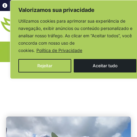
Acesso à informação
Valorizamos sua privacidade
Utilizamos cookies para aprimorar sua experiência de
navegação, exibir anúncios ou conteúdo personalizado e
analisar nosso tráfego. Ao clicar em “Aceitar todos”, você
concorda com nosso uso de
cookies.
Política de Privacidade
Sala de Imprensa
Rejeitar
Aceitar tudo
Escrito por:
Ouvidoria
11/04/2023