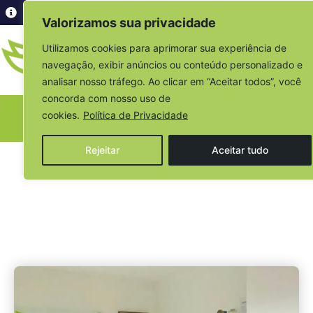
Acesso à informação
Valorizamos sua privacidade
Utilizamos cookies para aprimorar sua experiência de
navegação, exibir anúncios ou conteúdo personalizado e
analisar nosso tráfego. Ao clicar em “Aceitar todos”, você
concorda com nosso uso de
cookies.
Política de Privacidade
Sala de Imprensa
Rejeitar
Aceitar tudo
Escrito por:
Ouvidoria
02/08/2023