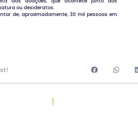
eta das doações, que acontece junto aos
natura ou desideratos.
entar de, aproximadamente, 30 mil pessoas em
st!