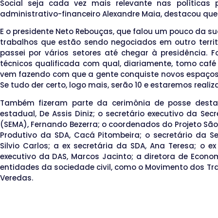
Social seja cada vez mais relevante nas políticas p
administrativo-financeiro Alexandre Maia, destacou que
E o presidente Neto Rebouças, que falou um pouco da sua
trabalhos que estão sendo negociados em outro territó
passei por vários setores até chegar à presidência.
técnicos qualificada com qual, diariamente, tomo café
vem fazendo com que a gente conquiste novos espaços
Se tudo der certo, logo mais, serão 10 e estaremos reali
Também fizeram parte da cerimônia de posse destac
estadual, De Assis Diniz; o secretário executivo da S
(SEMA), Fernando Bezerra; o coordenados do Projeto São
Produtivo da SDA, Cacá Pitombeira; o secretário da S
Silvio Carlos; a ex secretária da SDA, Ana Teresa; o ex
executivo da DAS, Marcos Jacinto; a diretora de Econo
entidades da sociedade civil, como o Movimento dos Tra
Veredas.