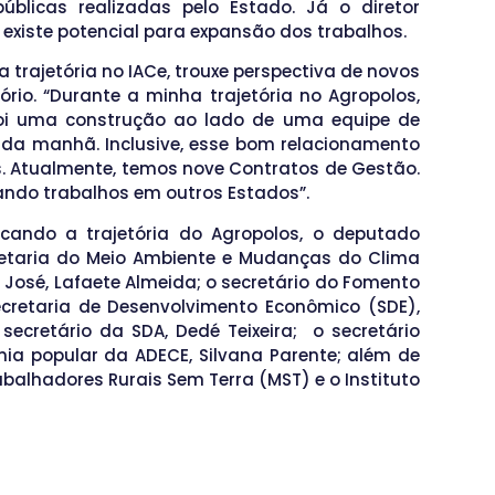
úblicas realizadas pelo Estado. Já o diretor
 existe potencial para expansão dos trabalhos.
 trajetória no IACe, trouxe perspectiva de novos
rio. “Durante a minha trajetória no Agropolos,
 Foi uma construção ao lado de uma equipe de
 da manhã. Inclusive, esse bom relacionamento
. Atualmente, temos nove Contratos de Gestão.
zando trabalhos em outros Estados”.
ando a trajetória do Agropolos, o deputado
ecretaria do Meio Ambiente e Mudanças do Clima
 José, Lafaete Almeida; o secretário do Fomento
ecretaria de Desenvolvimento Econômico (SDE),
 secretário da SDA, Dedé Teixeira; o secretário
mia popular da ADECE, Silvana Parente; além de
balhadores Rurais Sem Terra (MST) e o Instituto