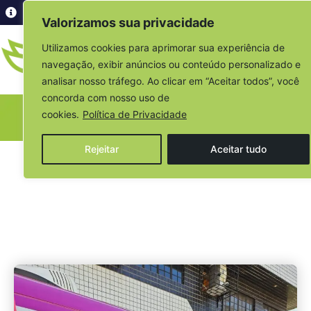
Acesso à informação
Valorizamos sua privacidade
Utilizamos cookies para aprimorar sua experiência de
navegação, exibir anúncios ou conteúdo personalizado e
analisar nosso tráfego. Ao clicar em “Aceitar todos”, você
concorda com nosso uso de
cookies.
Política de Privacidade
Sala de Imprensa
Rejeitar
Aceitar tudo
Escrito por:
Ouvidoria
10/07/2024